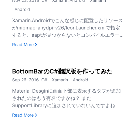
Nov 23, 2018
C#
Xamarin.Android
Xamarin
Android
Xamarin.Androidでこんな感じに配置したリソース
がmipmap-anydpi-v26/IconLauncher.xmlで指定
すると、aaptが見つからないとコンパイルエラー
を起こす。
, Xamarin.AndroidでUpperCamelCaseなリ
Read More
BottomBarのC#翻訳版を作ってみた
Sep 26, 2016
C#
Xamarin
Android
Material Desginに画面下部に表示するタブが追加
されたのはもう有名ですかね？ まだ
SupportLibraryに追加されていないんですよね
, BottomBarのC#翻訳版を作ってみた
Read More