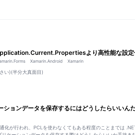
Application.Current.Propertiesより高
amarin.Forms
Xamarin.Android
Xamarin
い)(半分大真面目)
のApplication.Current.Propertiesより高性能な設定保存ライブラリ作った
アプリケーションデータを保存するにはどうしたらいい
PIの共通化が行われ、PCLを使わなくてもある程度のことまでは .NE
rdでアプリケーションデータを保存する際はどうしたらいいか手抜