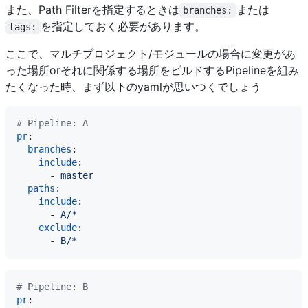
また、Path Filterを指定するときは
または
branches:
を指定しておく必要があります。
tags:
ここで、マルチプロジェクト/モジュールの場合に変更があ
った場所orそれに関係する場所をビルドするPipelineを組み
たくなった時、まず以下のyamlが思いつくでしょう
# Pipeline: A
pr
:

branches
:

include
:

      - 
master
paths
:

include
:

      - 
A/*
exclude
:

      - 
B/*
# Pipeline: B
pr
:
