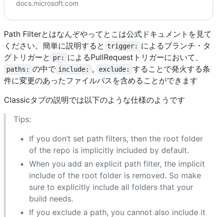
docs.microsoft.com
明します
Go to Azure Pipelines でのトリガー - Azure Pipelines
Path Filterとはなんぞやってとこは公式ドキュメントを見て
ください。簡単に説明すると
によるブランチ・タ
trigger:
グトリガーと
によるPullRequestトリガーにおいて、
pr:
の中で
,
することで発火する条
paths:
include:
exclude:
件に変更のあったファイルパスを含めることができます
Classicタブの説明では以下のような仕様のようです
Tips:
If you don’t set path filters, then the root folder
of the repo is implicitly included by default.
When you add an explicit path filter, the implicit
include of the root folder is removed. So make
sure to explicitly include all folders that your
build needs.
If you exclude a path, you cannot also include it