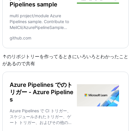
Pipelines sample
multi project/module Azure
Pipelines sample. Contribute to
MeilCli/AzurePipelineSample
development by creating an
github.com
account on GitHub.
Go to GitHub - MeilCli/AzurePipelineSample: multi project/modu
↑のリポジトリーを作ってるときにいろいろとわかったこと
があるので共有
Azure Pipelines でのト
リガー - Azure Pipeline
s
Azure Pipelines で CI トリガー、
スケジュールされたトリガー、ゲ
ート トリガー、およびその他のト
リガーを指定する方法について説