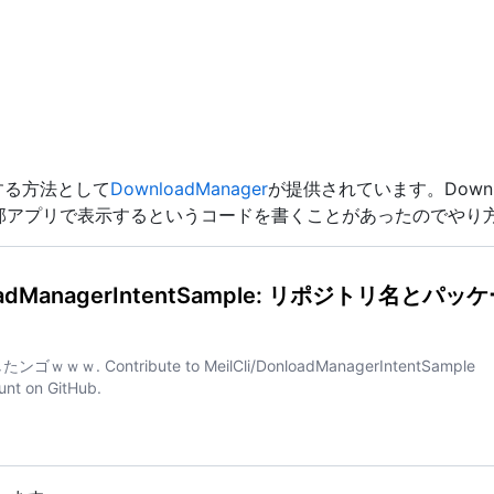
ドする方法として
DownloadManager
が提供されています。Downl
部アプリで表示するというコードを書くことがあったのでやり
DonloadManagerIntentSample: リポジトリ名とパ
 Contribute to MeilCli/DonloadManagerIntentSample
unt on GitHub.
nloadManagerIntentSample: リポジトリ名とパッケージ名typoしたンゴｗｗｗ