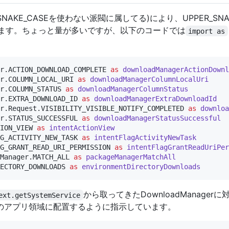
NAKE_CASEを使わない派閥に属してる)により、UPPER_SNA
ます。ちょっと量が多いですが、以下のコードでは
import as
r.ACTION_DOWNLOAD_COMPLETE
as
downloadManagerActionDownl
r.COLUMN_LOCAL_URI
as
downloadManagerColumnLocalUri
r.COLUMN_STATUS
as
downloadManagerColumnStatus
er.EXTRA_DOWNLOAD_ID
as
downloadManagerExtraDownloadId
r.Request.VISIBILITY_VISIBLE_NOTIFY_COMPLETED
as
downloa
er.STATUS_SUCCESSFUL
as
downloadManagerStatusSuccessful
ION_VIEW
as
intentActionView
AG_ACTIVITY_NEW_TASK
as
intentFlagActivityNewTask
G_GRANT_READ_URI_PERMISSION
as
intentFlagGrantReadUriPer
Manager.MATCH_ALL
as
packageManagerMatchAll
ECTORY_DOWNLOADS
as
environmentDirectoryDownloads
から取ってきたDownloadManager
ext.getSystemService
のアプリ領域に配置するように指示しています。