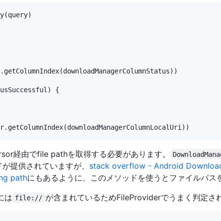
y(query)

.getColumnIndex(downloadManagerColumnStatus))

usSuccessful) {

or経由でfile pathを取得する必要があります。
DownloadMana
ドが提供されていますが、
stack overflow - Android Downloa
ng path
にもあるように、このメソッドを使うとファイルパス
hには
が含まれているためFileProviderでうまく判定
file://