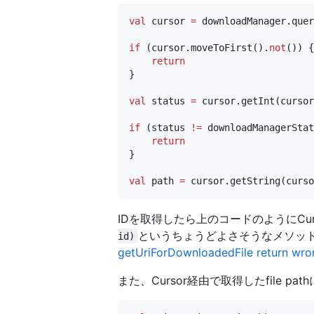
val
 cursor 
=
 downloadManager.quer
if
 (cursor.moveToFirst().
not
()) {

return
}

val
 status 
=
 cursor.getInt(cursor
if
 (status 
!=
 downloadManagerStat
return
}

val
 path 
=
IDを取得したら上のコードのようにCurs
というちょうどよさそうなメソッ
id)
getUriForDownloadedFile return wro
また、Cursor経由で取得したfile pat