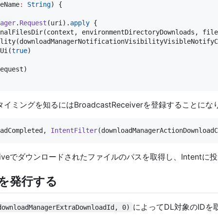
eName
:
String
) {

ager
.
Request
(uri).
apply
 {

nalFilesDir(context, environmentDirectoryDownloads, file
lity(downloadManagerNotificationVisibilityVisibleNotifyC
Ui(
true
)

equest)

ングを知るにはBroadcastReceiverを登録することにな
adCompleted, 
IntentFilter
onReceiveでダウンロードされたファイルのパスを取得し、Inte
tを発行する
によってDL対象のID
downloadManagerExtraDownloadId, 0)