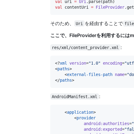
val
 uri 
=
Uri
val
 contentUri 
=
FileProvider
.get
そのため、
を経由することで
Uri
fil
ここで、FileProviderを利用するには
:
res/xml/content_provider.xml
<?
xml
 version
=
"
1.0
"
 encoding
=
"
utf
<
paths
>

    <
external-files-path
name
=
"
do
</
paths
:
AndroidManifest.xml
    <
application
>

        <
provider
android:authorities
=
"
android:exported
=
"
fal