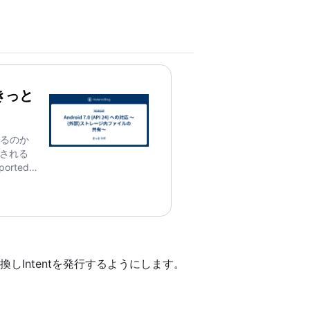
 きっと
うするのか
生成される
ported属
換しIntentを発行するようにします。