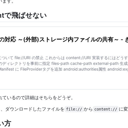
います。
ntentで飛ばせない
I 24) への対応 ～(外部)ストレージ内ファイルの共有～ -
file://URI の禁止 これからは content://URI 実装するにはど
のディレクトリを事前に指定 files-path cache-path external-path 
est に FileProviderタグを追加 android:authorities属性 android:ex
s属性 meta-data 3.FileProviderを使用してU…
24) への対応 ～(外部)ストレージ内ファイルの共有～ - きっとラボ
れているので詳細はそちらをどうぞ。
用して、ダウンロードしたファイルを
から
に変
file://
content://
使い方