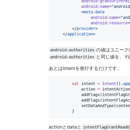
android:grantUriPermi
android:name
=
"
android
            <
meta-data
android:name
=
"
and
android:resource
=
        </
provider
>

    </
application
の値はユニーク
android:authorities
と同じ値を、
android:authorities
F
あとはIntentを発行するだけです。
val
 intent 
=
Intent
().
app
            action 
=
 intentAction
            addFlags(intentFlagGr
            addFlags(intentFlagAc
            setDataAndType(conten
actionとdataと
intentFlagGrantReadU