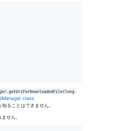
ger.getUriForDownloadedFile(long 
dManager class:
を知ることはできません。
されません。