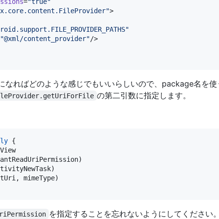
ssions
=
"
true
"
x.core.content.FileProvider
"
>

roid.support.FILE_PROVIDER_PATHS
"
"
@xml/content_provider
"
/>

になればどのような感じでもいいらしいので、package名を
の第二引数に指定します。
ileProvider.getUriForFile
ly
 {

View

antReadUriPermission)

tivityNewTask)

tUri, mimeType)

を指定することを忘れないようにしてください
riPermission