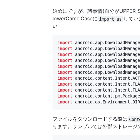
始めにですが、諸事情(自分がUPPER_S
lowerCamelCaseに
してい
import as
い；；
import
android.app.DownloadManage
import
android.app.DownloadManage
import
android.app.DownloadManage
import
android.app.DownloadManag
import
android.app.DownloadManage
import
android.app.DownloadManag
import
android.content.Intent.ACT
import
android.content.Intent.FL
import
android.content.Intent.FLA
import
android.content.pm.Package
import
android.os.Environment.DIR
ファイルをダウンロードする際は
Cont
ります。サンプルでは外部ストレージ