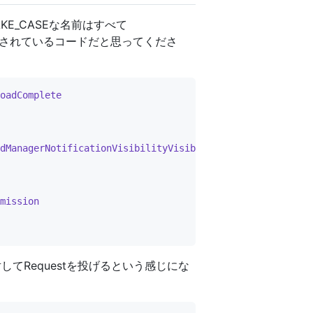
KE_CASEな名前はすべて
されているコードだと思ってくださ
oadComplete
dManagerNotificationVisibilityVisibleNotifyCompleted
mission
に対してRequestを投げるという感じにな