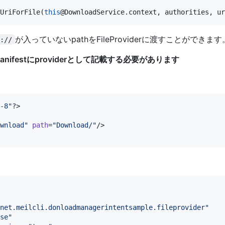
UriForFile(
this
が入っていないpathをFileProviderに渡すことができます
e://
manifestにproviderとして記載する必要があります
-8
"
?>

wnload
"
path
=
"
Download/
"
/>

net.meilcli.donloadmanagerintentsample.fileprovider
"
se
"