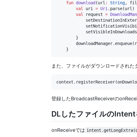
fun
download
(
url
:
String
, 
fil
val
 uri 
=
Uri
.parse(url)

val
 request 
=
DownloadMan
            setDestinationInExter
            setNotificationVisibi
            setVisibleInDownloads
        }

        downloadManager.enqueue(r
また、ファイルがダウンロードされたタイミ
context.registerReceiver(onDownlo
登録したBroadcastReceiverの
DLしたファイルのInten
onReceiveでは
intent.getLongExtra(