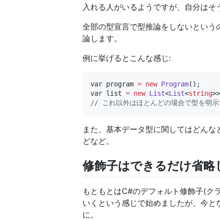
入れる人がいるようですが、自分はそ
全部の型宣言で型推論をしないという
論します。
例に挙げるとこんな感じ:
var
program
=
new
Program
var
list
=
new
List
<
List
<
string
// これ以外はほとんどの場合で型を明示
また、基本データ型に関してはどんな
どなど。
修飾子はできるだけ省略
もともとはC#のデフォルト修飾子(クラ
いくという感じで始めましたが、今となっ
に。