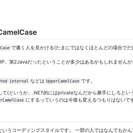
amelCase
で書く人を見かける(たまにではなくほとんどの場合でだ
lCase
HP、第2Javaだったということが多少はあるかもしれません
などは
です。
cted internal
UpperCamelCase
(というか、.NET的にはprivateなんだから勝手にしろと
にするっていうのは今後も変えるつもりはないで
erCamelCase
というコーディングスタイルです。 一部の人ではなんでもかん