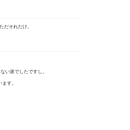
、ただそれだけ。
しない派でしたですし。
います。