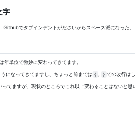
文字
た、Githubでタブインデントがださいからスペース派になった
ルは年単位で微妙に変わってきてます。
ようになってきてますし、ちょっと前までは
,
での改行は
{
}
いってますが、現状のところでこれ以上変わることはないと思