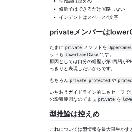
型推論は控えめ
修飾子はできるだけ省略しない
インデントはスペース4文字
privateメンバーはlowerC
たまに
メソッドを
private
UpperCame
ッドも
です。
lowerCamelCase
原因としては自分の経歴が第1言語がP
っきりと表現したいからです。
もちろん
や
private protected
prote
いちおうガイドライン的にもセーフでして
の影響範囲なのでまぁ
を
private
low
型推論は控えめ
これについては型情報を最大限生かす