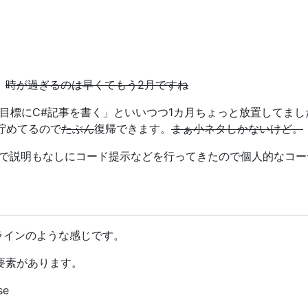
。
時が過ぎるのは早くてもう2月ですね
標にC#記事を書く」といいつつ1カ月ちょっと放置してました🙇
貯めてるので
たぶん
復帰できます。
まぁ小ネタしかないけど。
まで説明もなしにコード提示などを行ってきたので個人的なコ
ドラインのような感じです。
要素があります。
se