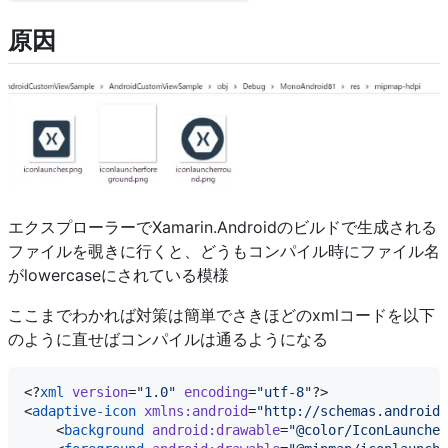
原因
エクスプローラーでXamarin.Androidのビルドで生成される
ファイルを覗きに行くと、どうもコンパイル時にファイル名
がlowercaseにされている模様
ここまでわかれば対策は簡単でさきほどのxmlコードを以下
のように直せばコンパイルは通るようになる
<?
xml
 version
=
"
1.0
"
 encoding
=
"
utf-8
"
?>

<
adaptive-icon
xmlns:android
=
"
http://schemas.android.
    <
background
android:drawable
=
"
@color/IconLauncher