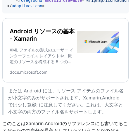
    <
foreground
android:drawable
=
"
@mipmap/iconlaunche
</
adaptive-icon
Android リソースの基本
- Xamarin
XML ファイルの形式のユーザー イ
ンターフェイス レイアウトや、既
定のリソースを構成する 5 つのフ
ァイルなど、Android リソースの
docs.microsoft.com
基本について説明します。
Go to Android リソースの基本 - Xamarin
または Android には、リソース アイテムのファイル名
が小文字のみがサポートされます、Xamarin.Android
では少し寛容; に注意してください。これは、大文字と
小文字の両方のファイル名をサポートします。
このことはXamarin.Androidのリファレンスにも書いてるこ
とだったので自分が見落としていたということなのだろ