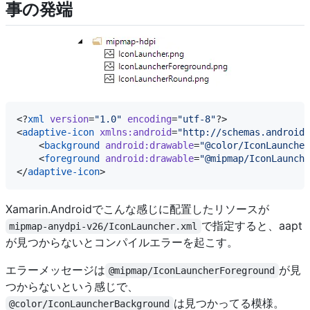
事の発端
<?
xml
 version
=
"
1.0
"
 encoding
=
"
utf-8
"
?>

<
adaptive-icon
xmlns:android
=
"
http://schemas.android.
    <
background
android:drawable
=
"
@color/IconLauncher
    <
foreground
android:drawable
=
"
@mipmap/IconLaunche
</
adaptive-icon
Xamarin.Androidでこんな感じに配置したリソースが
で指定すると、aapt
mipmap-anydpi-v26/IconLauncher.xml
が見つからないとコンパイルエラーを起こす。
エラーメッセージは
が見
@mipmap/IconLauncherForeground
つからないという感じで、
は見つかってる模様。
@color/IconLauncherBackground