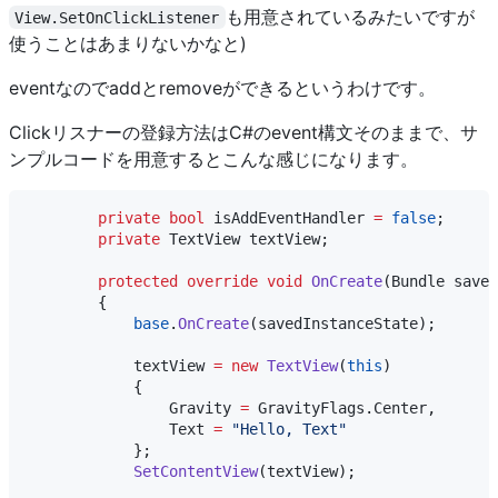
も用意されているみたいですが
View.SetOnClickListener
使うことはあまりないかなと)
eventなのでaddとremoveができるというわけです。
Clickリスナーの登録方法はC#のevent構文そのままで、サ
ンプルコードを用意するとこんな感じになります。
private
bool
isAddEventHandler
=
false
;

private
TextView
textView
;

protected
override
void
OnCreate
(
Bundle
saved
        {

base
.
OnCreate
(
savedInstanceState
);

textView
=
new
TextView
(
this
)

            {

Gravity
=
GravityFlags
.
Center
,

Text
=
"
Hello, Text
"
            };

SetContentView
(
textView
);
