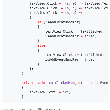
textView
.
Click
+=
 (
s
, 
e
) 
=>
textView
.
Text
textView
.
Click
+=
 (
s
, 
e
) 
=>
textView
.
Text
textView
.
Click
+=
 (
s
, 
e
) 
=>
            {

if
 (
isAddEventHandler
)

                {

textView
.
Click
-=
textClicked
;

isAddEventHandler
=
false
;

                }

else
                {

textView
.
Click
+=
textClicked
;

isAddEventHandler
=
true
;

                }

            };

        }

private
void
textClicked
(
object
sender
, 
Event
        {

textView
.
Text
+=
"
c
"
;

このコードなんだと思いますか？