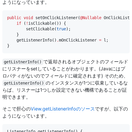
ようになっています。
public
void
 setOnClickListener(
@Nullable
OnClickListe
if
 (
!
isClickable()) {

        setClickable(
true
);

    }

    getListenerInfo()
.
mOnClickListener 
=
 l;

で返却されるオブジェクトのフィールド
getListnerInfo()
にリスナーをsetしていることがわかります。(Javaにはプ
ロパティがないのでフィールドに確定されます) そのため、
のインスタンスが1つに収束しているな
getListenerInfo()
らば、リスナーは1つしか設定できない機構であることが証
明できます。
そこで肝心の
View.getListenerInfoのソース
ですが、以下の
ようになっています。
ListenerInfo
 getListenerInfo() {
