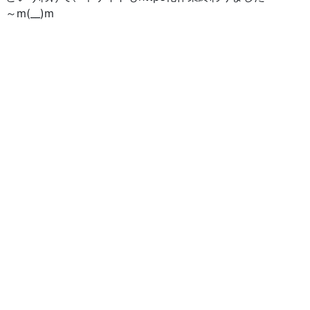
～m(__)m