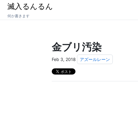
滅入るんるん
何か書きます
金ブリ汚染
Feb 3, 2018
アズールレーン