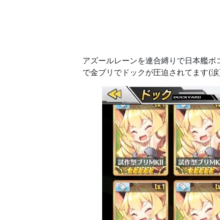
アズールレーンを連合縛りで日本艦ボ
で金ブリでドックが圧迫されてます(涙