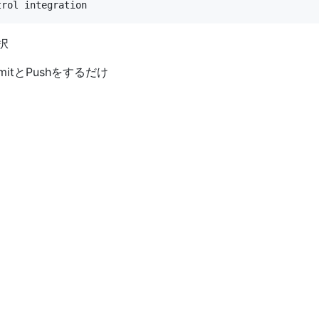
択
tとPushをするだけ