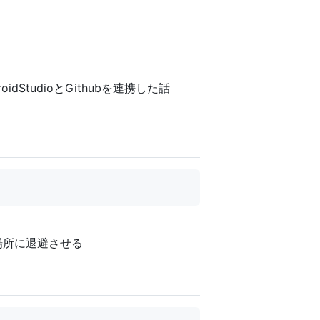
idStudioとGithubを連携した話
場所に退避させる