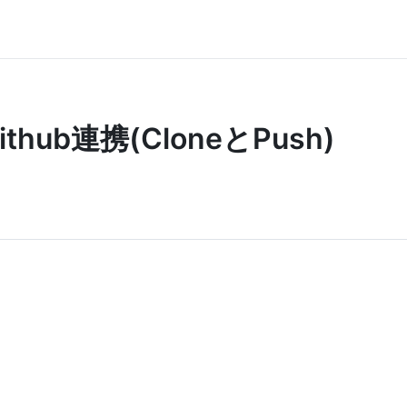
Github連携(CloneとPush)