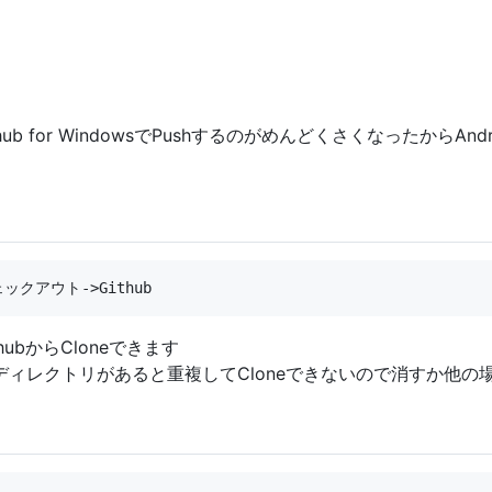
b for WindowsでPushするのがめんどくさくなったからAndro
ubからCloneできます
ィレクトリがあると重複してCloneできないので消すか他の